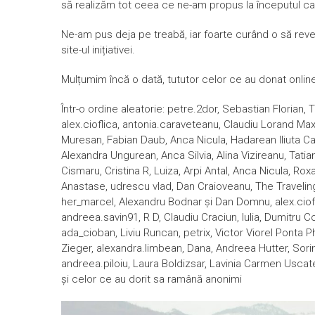
să realizăm tot ceea
ce ne-am propus la începutul c
Ne-am pus deja pe treabă, iar foarte curând o să reve
site-ul inițiativei.
Mulțumim încă o dată, tututor celor ce au donat online, 
Într-o ordine aleatorie: petre.2dor, Sebastian Florian,
alex.cioflica, antonia.caraveteanu, Claudiu Lorand Maxim
Muresan, Fabian Daub, Anca Nicula, Hadarean Iliuta Ca
Alexandra Ungurean, Anca Silvia, Alina Vizireanu, Tati
Cismaru, Cristina R, Luiza, Arpi Antal, Anca Nicula, 
Anastase, udrescu vlad, Dan Craioveanu, The Travelin
her_marcel, Alexandru Bodnar și Dan Domnu, alex.ciofli
andreea.savin91, R D, Claudiu Craciun, Iulia, Dumitru C
ada_cioban, Liviu Runcan, petrix, Victor Viorel Ponta
Zieger, alexandra.limbean, Dana, Andreea Hutter, Sori
andreea.piloiu, Laura Boldizsar, Lavinia Carmen Uscate
și celor ce au dorit sa ramână anonimi