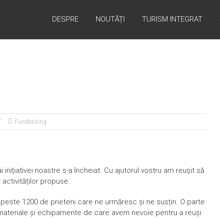
DESPRE
NOUTĂȚI
TURISM INTEGRAT
Fundraising
inițiativei noastre s-a încheiat. Cu ajutorul vostru am reușit să
ctivităților propuse.
i peste 1200 de prieteni care ne urmăresc și ne susțin. O parte
de materiale și echipamente de care avem nevoie pentru a reuși