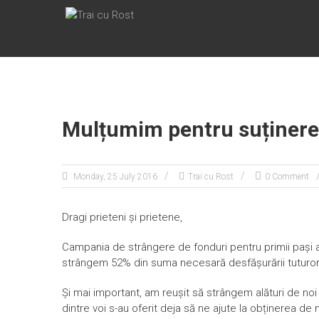
single
TRAI
CU
ROST
Trai
cu
Mulțumim pentru suținere
Rost
Monday, 25 July 2016
Trai cu Rost
0 Comment
Dragi prieteni și prietene,
Campania de strângere de fonduri pentru primii pași ai 
strângem 52% din suma necesară desfășurării tuturor a
Și mai important, am reușit să strângem alături de no
dintre voi s-au oferit deja să ne ajute la obținerea 