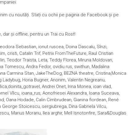
ampaniei.
nim cu noutăți. Stați cu ochii pe pagina de Facebook și pe
dar și offline, pentru un Trai cu Rost!
 Teodora Sebastian, ionut.ruscea, Doina Dascalu, Sînzi,
, cristi, Catalin Trif, Petrix FromTheFuture, Raul Cristian
lin, Teodor Traista, Leta, Teddy Florea, Miruna Moldovan,
ana Tomescu, Andra Fedor, ovidiu.rus, swithun, M
adalina
Roxana Carmina Stan, JakeTheDog, BEZNA theatre, Cristina,Monica
g Ladybug, Horia Bugner, Anonim, Valentin Negreanu,
ca,doinita_gotravel, Andrei Onet, Irina Monea, ioan vlad,
ornel Vîlcu, ioana_rus, Aonofriesei Alexandra, Ioana Suceava,
 Phd, Oana Hodade, Calin Cimbrudean, Gianina fiordean, René
n George Stoicescu, sergiubrega, Dina Gabriela Vilcu,
scu, Marius Morariu, Ilea arghir, Mell Isnotonfire, Sara&Douglas