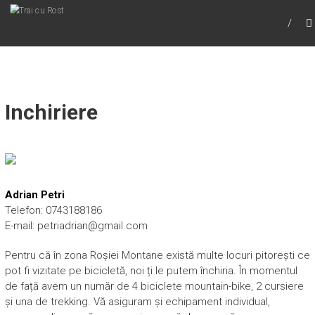
TRAI CU ROST
Trai cu Rost
Inchiriere
Adrian Petri
Telefon: 0743188186
E-mail: petriadrian@gmail.com
Pentru că în zona Roșiei Montane există multe locuri pitorești ce
pot fi vizitate pe bicicletă, noi ți le putem închiria. În momentul
de față avem un număr de 4 biciclete mountain-bike, 2 cursiere
și una de trekking. Vă asiguram și echipament individual,